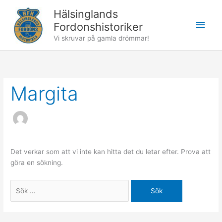
Hoppa
Hälsinglands
till
Huv
Fordonshistoriker
innehåll
Vi skruvar på gamla drömmar!
Margita
Det verkar som att vi inte kan hitta det du letar efter. Prova att
göra en sökning.
Sök
efter: