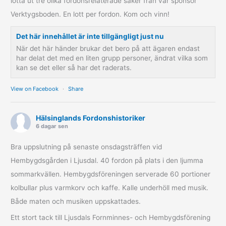
lotta ut tre olika fordonsrelaterade saker från vår sponsor
Verktygsboden. En lott per fordon. Kom och vinn!
Det här innehållet är inte tillgängligt just nu
När det här händer brukar det bero på att ägaren endast
har delat det med en liten grupp personer, ändrat vilka som
kan se det eller så har det raderats.
View on Facebook
·
Share
Hälsinglands Fordonshistoriker
6 dagar sen
Bra uppslutning på senaste onsdagsträffen vid
Hembygdsgården i Ljusdal. 40 fordon på plats i den ljumma
sommarkvällen. Hembygdsföreningen serverade 60 portioner
kolbullar plus varmkorv och kaffe. Kalle underhöll med musik.
Både maten och musiken uppskattades.
Ett stort tack till Ljusdals Fornminnes- och Hembygdsförening