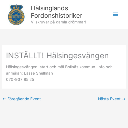
Hoppa
Hälsinglands
till
Huv
Fordonshistoriker
innehåll
Vi skruvar på gamla drömmar!
INSTÄLLT! Hälsingesvängen
Hälsingesvängen, start och mål Bollnäs kommun. Info och
anmälan: Lasse Snellman
070-937 85 25
←
Föregående Event
Nästa Event
→