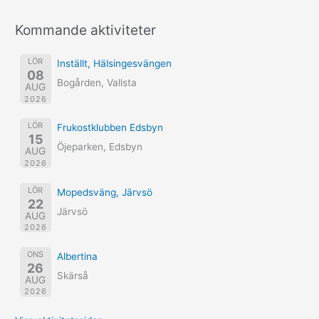
Kommande aktiviteter
LÖR
Inställt, Hälsingesvängen
08
Bogården, Vallsta
AUG
2026
LÖR
Frukostklubben Edsbyn
15
Öjeparken, Edsbyn
AUG
2026
LÖR
Mopedsväng, Järvsö
22
Järvsö
AUG
2026
ONS
Albertina
26
Skärså
AUG
2026