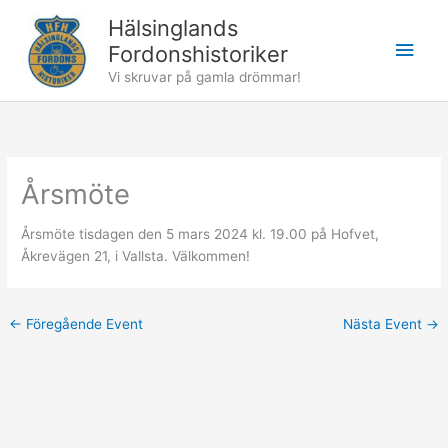
Hoppa
Hälsinglands
till
Huv
Fordonshistoriker
innehåll
Vi skruvar på gamla drömmar!
Årsmöte
Årsmöte tisdagen den 5 mars 2024 kl. 19.00 på Hofvet,
Åkrevägen 21, i Vallsta. Välkommen!
←
Föregående Event
Nästa Event
→